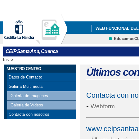
Pa
co
pri
WEB FUNCIONAL DEL
EducamosC
QUÉ HACEMOS
I
CRFP
CEIP Santa Ana, Cuenca
Inicio
Se encuentra usted aquí
NUESTRO CENTRO
Últimos co
Datos de Contacto
Galería Multimedia
Contacta con no
Galería de Imágenes
-
Galería de Vídeos
Webform
Contacta con nosotros
www.ceipsantaa