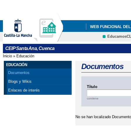
Pa
co
pri
WEB FUNCIONAL DEL
EducamosC
QUÉ HACEMOS
I
CRFP
CEIP Santa Ana, Cuenca
Inicio
»
Educación
Se encuentra usted aquí
Documentos
EDUCACIÓN
Documentos
Blogs y Wikis
Título
Enlaces de interés
contiene
No se han localizado Documento