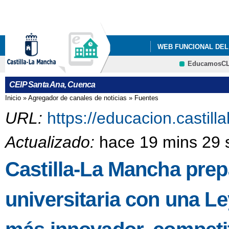
Pa
co
pri
WEB FUNCIONAL DEL
EducamosC
QUÉ HACEMOS
I
CRFP
CEIP Santa Ana, Cuenca
Inicio
»
Agregador de canales de noticias
»
Fuentes
Se encuentra usted aquí
URL:
https://educacion.castil
Actualizado:
hace 19 mins 29 
Castilla-La Mancha prep
universitaria con una L