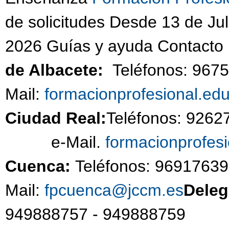
de solicitudes Desde 13 de Jul
2026 Guías y ayuda Contacto
de Albacete:
Teléfonos: 967
Mail:
formacionprofesional.ed
Ciudad Real:
Teléfonos: 926
e-Mail.
formacionprofes
Cuenca:
Teléfonos: 96917639
Mail:
fpcuenca@jccm.es
Deleg
949888757 - 94988