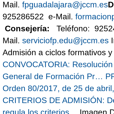
Mail.
fpguadalajara@jccm.es
D
925286522 e-Mail.
formacion
Consejería:
Teléfo
Mail.
serviciofp.edu@jccm.es
I
Admisión a ciclos formativos 
CONVOCATORIA: Resolución de
General de Formación Pr…
P
Orden 80/2017, de 25 de abril
CRITERIOS DE ADMISIÓN: Decr
regula los criterios…
Imagen Di