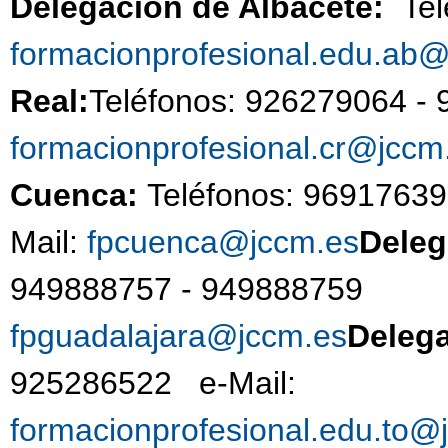
Delegación de Albacete:
Te
formacionprofesional.edu.ab
Real:
Teléfonos: 926279
formacionprofesional.cr@jccm
Cuenca:
Teléfonos: 9691763
Mail:
fpcuenca@jccm.es
Deleg
949888757 - 9498887
fpguadalajara@jccm.es
Deleg
925286522 e-Mail:
formacionprofesional.edu.to@